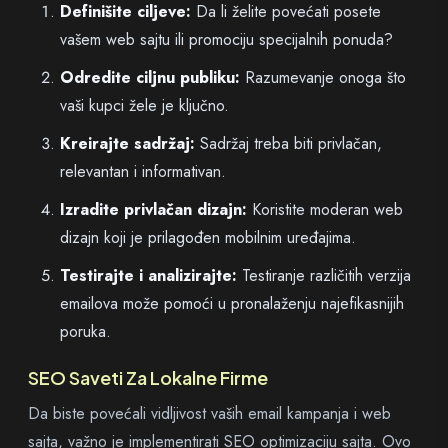
Definišite ciljeve:
Da li želite povećati posete
vašem web sajtu ili promociju specijalnih ponuda?
Odredite ciljnu publiku:
Razumevanje onoga što
vaši kupci žele je ključno.
Kreirajte sadržaj:
Sadržaj treba biti privlačan,
relevantan i informativan.
Izradite privlačan dizajn:
Koristite moderan web
dizajn koji je prilagođen mobilnim uređajima.
Testirajte i analizirajte:
Testiranje različitih verzija
emailova može pomoći u pronalaženju najefikasnijih
poruka.
SEO Saveti Za Lokalne Firme
Da biste povećali vidljivost vaših email kampanja i web
sajta, važno je implementirati SEO optimizaciju sajta. Ovo