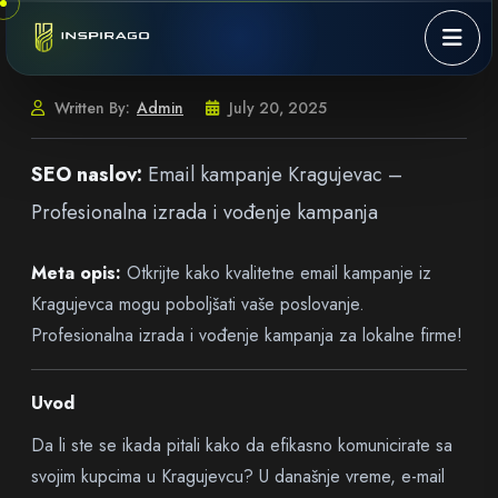
Skip to content
Written By:
Admin
July 20, 2025
SEO naslov:
Email kampanje Kragujevac –
Profesionalna izrada i vođenje kampanja
Meta opis:
Otkrijte kako kvalitetne email kampanje iz
Kragujevca mogu poboljšati vaše poslovanje.
Profesionalna izrada i vođenje kampanja za lokalne firme!
Uvod
Da li ste se ikada pitali kako da efikasno komunicirate sa
svojim kupcima u Kragujevcu? U današnje vreme, e-mail