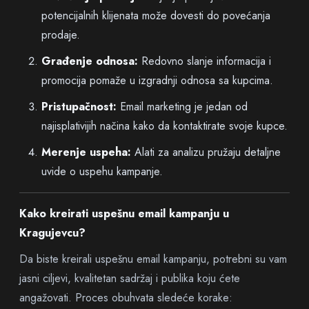
potencijalnih klijenata može dovesti do povećanja
prodaje.
Građenje odnosa:
Redovno slanje informacija i
promocija pomaže u izgradnji odnosa sa kupcima.
Pristupačnost:
Email marketing je jedan od
najisplativijih načina kako da kontaktirate svoje kupce.
Merenje uspeha:
Alati za analizu pružaju detaljne
uvide o uspehu kampanje.
Kako kreirati uspešnu email kampanju u
Kragujevcu?
Da biste kreirali uspešnu email kampanju, potrebni su vam
jasni ciljevi, kvalitetan sadržaj i publika koju ćete
angažovati. Proces obuhvata sledeće korake: