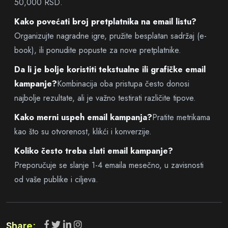
50,000 RSD.
Kako povećati broj pretplatnika na email listu?
Organizujte nagradne igre, pružite besplatan sadržaj (e-
book), ili ponudite popuste za nove pretplatnike.
Da li je bolje koristiti tekstualne ili grafičke email
kampanje?
Kombinacija oba pristupa često donosi
najbolje rezultate, ali je važno testirati različite tipove.
Kako merni uspeh email kampanja?
Pratite metrikama
kao što su otvorenost, klikći i konverzije.
Koliko često treba slati email kampanje?
Preporučuje se slanje 1-4 emaila mesečno, u zavisnosti
od vaše publike i ciljeva.
Share: