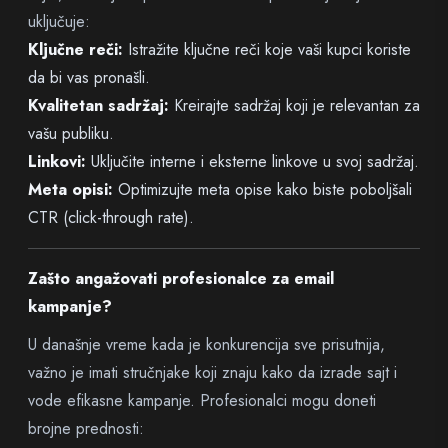
uključuje:
Ključne reči:
Istražite ključne reči koje vaši kupci koriste
da bi vas pronašli.
Kvalitetan sadržaj:
Kreirajte sadržaj koji je relevantan za
vašu publiku.
Linkovi:
Uključite interne i eksterne linkove u svoj sadržaj.
Meta opisi:
Optimizujte meta opise kako biste poboljšali
CTR (click-through rate).
Zašto angažovati profesionalce za email
kampanje?
U današnje vreme kada je konkurencija sve prisutnija,
važno je imati stručnjake koji znaju kako da izrade sajt i
vode efikasne kampanje. Profesionalci mogu doneti
brojne prednosti: