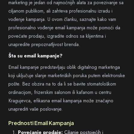
marketing je jedan od najmoćnijih alata za povezivanje sa
ciljanom publikom, ali zahteva profesionalnu izradu i
vođenje kampanja. U ovom članku, saznajte kako vam
profesionalno vođenje email kampanja može pomoći da
povećate prodaju, izgradite odnos sa klijentima i
unapredite prepoznatljivost brenda.
Šta su email kampanje?
Email kampanje predstavljaju oblik digitalnog marketinga
koji uključuje slanje marketinških poruka putem elektronske
pošte. Bez obzira na to da li se bavite stomatološkom
ordinacijom, frizerskim salonom ili kafanom u centru
Kragujevca, efikasna email kampanja može značajno
unaprediti vaše poslovanje.
Prednosti Email Kampanja
Povećanje prodaje:
Ciljanje postojećih i