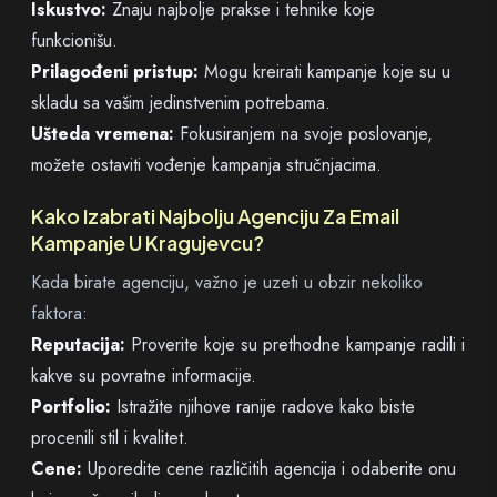
Iskustvo:
Znaju najbolje prakse i tehnike koje
funkcionišu.
Prilagođeni pristup:
Mogu kreirati kampanje koje su u
skladu sa vašim jedinstvenim potrebama.
Ušteda vremena:
Fokusiranjem na svoje poslovanje,
možete ostaviti vođenje kampanja stručnjacima.
Kako Izabrati Najbolju Agenciju Za Email
Kampanje U Kragujevcu?
Kada birate agenciju, važno je uzeti u obzir nekoliko
faktora:
Reputacija:
Proverite koje su prethodne kampanje radili i
kakve su povratne informacije.
Portfolio:
Istražite njihove ranije radove kako biste
procenili stil i kvalitet.
Cene:
Uporedite cene različitih agencija i odaberite onu