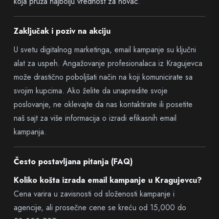
koja pruža najbolju vrednost za novac.
Zaključak i poziv na akciju
U svetu digitalnog marketinga, email kampanje su ključni
alat za uspeh. Angažovanje profesionalaca iz Kragujevca
može drastično poboljšati način na koji komunicirate sa
svojim kupcima. Ako želite da unapredite svoje
poslovanje, ne oklevajte da nas kontaktirate ili posetite
naš sajt za više informacija o izradi efikasnih email
kampanja.
Često postavljana pitanja (FAQ)
Koliko košta izrada email kampanje u Kragujevcu?
Cena varira u zavisnosti od složenosti kampanje i
agencije, ali prosečne cene se kreću od 15,000 do