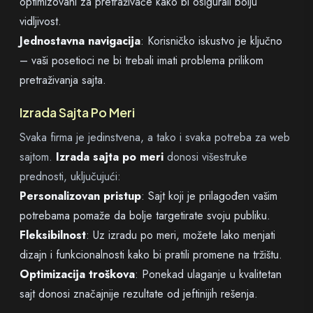
optimizovani za pretraživače kako bi osigurali bolju
vidljivost.
Jednostavna navigacija
: Korisničko iskustvo je ključno
– vaši posetioci ne bi trebali imati problema prilikom
pretraživanja sajta.
Izrada Sajta Po Meri
Svaka firma je jedinstvena, a tako i svaka potreba za web
sajtom.
Izrada sajta po meri
donosi višestruke
prednosti, uključujući:
Personalizovan pristup
: Sajt koji je prilagođen vašim
potrebama pomaže da bolje targetirate svoju publiku.
Fleksibilnost
: Uz izradu po meri, možete lako menjati
dizajn i funkcionalnosti kako bi pratili promene na tržištu.
Optimizacija troškova
: Ponekad ulaganje u kvalitetan
sajt donosi značajnije rezultate od jeftinijih rešenja.