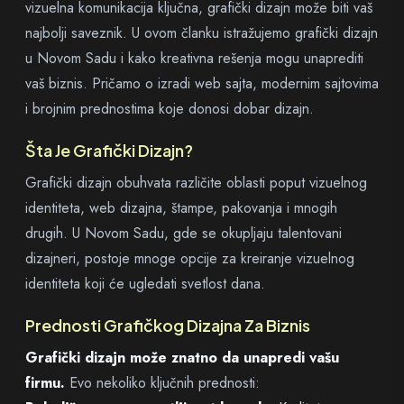
vizuelna komunikacija ključna, grafički dizajn može biti vaš
najbolji saveznik. U ovom članku istražujemo grafički dizajn
u Novom Sadu i kako kreativna rešenja mogu unaprediti
vaš biznis. Pričamo o izradi web sajta, modernim sajtovima
i brojnim prednostima koje donosi dobar dizajn.
Šta Je Grafički Dizajn?
Grafički dizajn obuhvata različite oblasti poput vizuelnog
identiteta, web dizajna, štampe, pakovanja i mnogih
drugih. U Novom Sadu, gde se okupljaju talentovani
dizajneri, postoje mnoge opcije za kreiranje vizuelnog
identiteta koji će ugledati svetlost dana.
Prednosti Grafičkog Dizajna Za Biznis
Grafički dizajn može znatno da unapredi vašu
firmu.
Evo nekoliko ključnih prednosti: