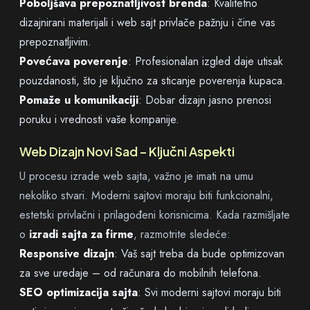
Poboljšava prepoznatljivost brenda
: Kvalitetno
dizajnirani materijali i web sajt privlače pažnju i čine vas
prepoznatljivim.
Povećava poverenje
: Profesionalan izgled daje utisak
pouzdanosti, što je ključno za sticanje poverenja kupaca.
Pomaže u komunikaciji
: Dobar dizajn jasno prenosi
poruku i vrednosti vaše kompanije.
Web Dizajn Novi Sad – Ključni Aspekti
U procesu izrade web sajta, važno je imati na umu
nekoliko stvari. Moderni sajtovi moraju biti funkcionalni,
estetski privlačni i prilagođeni korisnicima. Kada razmišljate
o
izradi sajta za firme
, razmotrite sledeće:
Responsive dizajn
: Vaš sajt treba da bude optimizovan
za sve uredaje – od računara do mobilnih telefona.
SEO optimizacija sajta
: Svi moderni sajtovi moraju biti