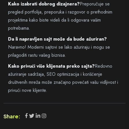
Kako izabrati dobrog dizajnera?
Preporučuje se
pregled portfolija, preporuka i razgovor o prethodnim
projektima kako biste videli da li odgovara vašim
potrebama.
Da li napravljen sajt može da bude ažuriran?
Naravno! Moderni sajtovi se lako ažuriraju i mogu se
prilagoditi rastu vašeg biznisa.
Kako privući više klijenata preko sajta?
Redovno
ažuriranje sadržaja, SEO optimizacija i korišćenje
društvenih mreža može značajno povećati vašu vidljivost i
privući nove klijente.
Share: