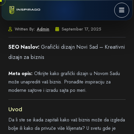
Skip to content
Written By:
Admin
September 17, 2025
SEO Naslov:
Grafički dizajn Novi Sad – Kreativni
dizajn za biznis
Meta opis:
Otkrijte kako grafički dizajn u Novom Sadu
može unaprediti vaš biznis. Pronađite inspiraciju za
moderne sajtove i izradu sajta po meri.
Uvod
Da li ste se ikada zapitali kako vaš biznis može da izgleda
bolje ili kako da privuče više klijenata? U svetu gde je