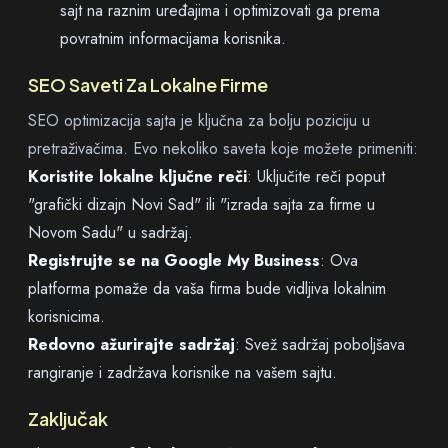
sajt na raznim uređajima i optimizovati ga prema
povratnim informacijama korisnika.
SEO Saveti Za Lokalne Firme
SEO optimizacija sajta je ključna za bolju poziciju u
pretraživačima. Evo nekoliko saveta koje možete primeniti:
Koristite lokalne ključne reči
: Uključite reči poput
"grafički dizajn Novi Sad" ili "izrada sajta za firme u
Novom Sadu" u sadržaj.
Registrujte se na Google My Business
: Ova
platforma pomaže da vaša firma bude vidljiva lokalnim
korisnicima.
Redovno ažurirajte sadržaj
: Svež sadržaj poboljšava
rangiranje i zadržava korisnike na vašem sajtu.
Zaključak