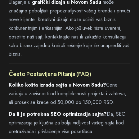
Ulaganje u
grafički dizajn u Novom Sadu
može
značajno poboljšati prepoznatljivost vašeg brenda i privući
nove klijente. Kreativni dizajn može učiniti vaš biznis
konkurentnijim i efikasnijim. Ako još uvek niste uvereni,
posetite naš sajt, kontaktirajte nas ili zakažite konsultaciju
kako bismo zajedno kreirali rešenje koje će unaprediti vaš
biznis.
Često Postavljana Pitanja (FAQ)
Koliko košta izrada sajta u Novom Sadu?
Cene
variraju u zavisnosti od kompleksnosti projekta i zahteva,
ali prosek se kreće od 50,000 do 150,000 RSD.
Da li je potrebna SEO optimizacija sajta?
Da, SEO
optimizacija je ključna za bolju vidljivost vašeg sajta kod
pretraživača i privlačenje više posetilaca.