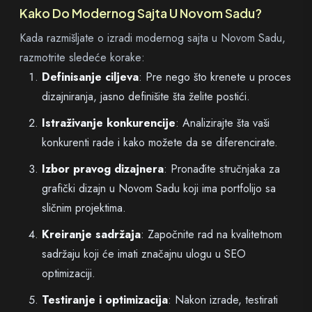
Kako Do Modernog Sajta U Novom Sadu?
Kada razmišljate o izradi modernog sajta u Novom Sadu,
razmotrite sledeće korake:
Definisanje ciljeva
: Pre nego što krenete u proces
dizajniranja, jasno definišite šta želite postići.
Istraživanje konkurencije
: Analizirajte šta vaši
konkurenti rade i kako možete da se diferencirate.
Izbor pravog dizajnera
: Pronađite stručnjaka za
grafički dizajn u Novom Sadu koji ima portfolijo sa
sličnim projektima.
Kreiranje sadržaja
: Započnite rad na kvalitetnom
sadržaju koji će imati značajnu ulogu u SEO
optimizaciji.
Testiranje i optimizacija
: Nakon izrade, testirati