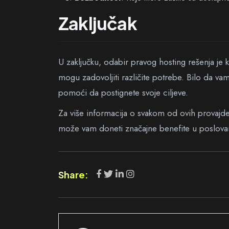
Zaključak
U zaključku, odabir pravog hosting rešenja je
mogu zadovoljiti različite potrebe. Bilo da va
pomoći da postignete svoje ciljeve.
Za više informacija o svakom od ovih provajder
može vam doneti značajne benefite u poslovan
Share: