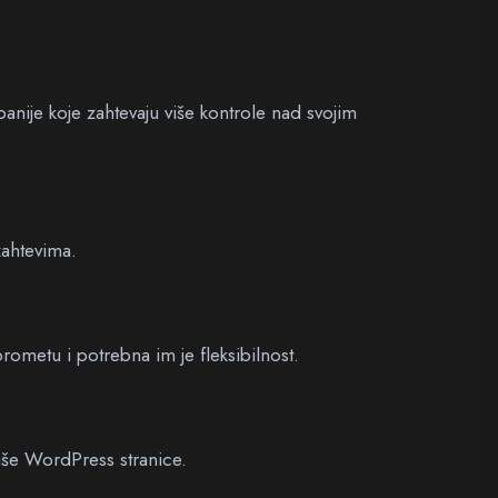
anije koje zahtevaju više kontrole nad svojim
zahtevima.
prometu i potrebna im je fleksibilnost.
še WordPress stranice.