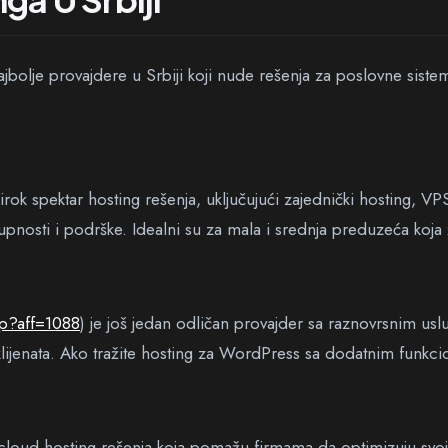
jbolje provajdere u Srbiji koji nude rešenja za poslovne sistem
širok spektar hosting rešenja, uključujući zajednički hosting, VP
nosti i podrške. Idealni su za mala i srednja preduzeća koja ž
hp?aff=1088
) je još jedan odličan provajder sa raznovrsnim usl
lijenata. Ako tražite hosting za WordPress sa dodatnim funk
cloud hosting rešenja koja pomažu firmama da optimizuju svoje