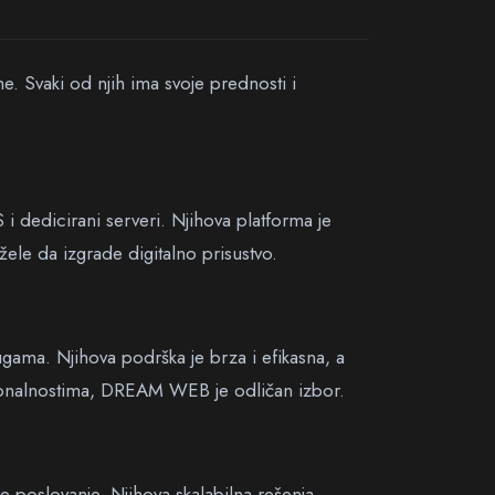
e. Svaki od njih ima svoje prednosti i
S i dedicirani serveri. Njihova platforma je
ele da izgrade digitalno prisustvo.
ugama. Njihova podrška je brza i efikasna, a
cionalnostima, DREAM WEB je odličan izbor.
 poslovanje. Njihova skalabilna rešenja