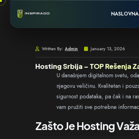
Skip to content
NASLOVNA
Written By:
Admin
January 13, 2026
Hosting Srbija – TOP Rešenja 
U današnjem digitalnom svetu, oda
njegovu veličinu. Kvalitetan i pou
sigurnost podataka, pa čak i na ran
vam pružiti sve potrebne informaci
Zašto Je Hosting Važ