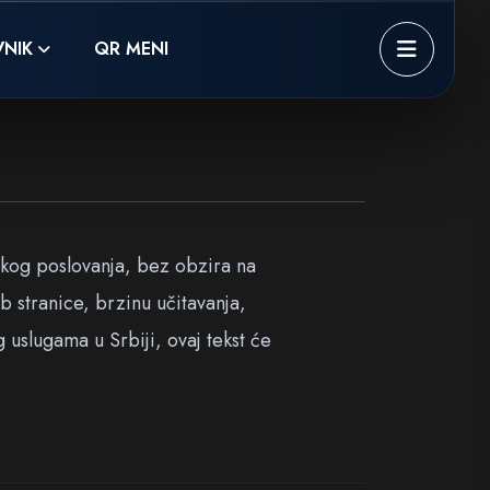
NIK
QR MENI
akog poslovanja, bez obzira na
 stranice, brzinu učitavanja,
 uslugama u Srbiji, ovaj tekst će