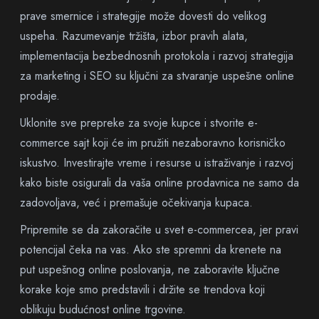
prave smernice i strategije može dovesti do velikog
uspeha. Razumevanje tržišta, izbor pravih alata,
implementacija bezbednosnih protokola i razvoj strategija
za marketing i SEO su ključni za stvaranje uspešne online
prodaje.
Uklonite sve prepreke za svoje kupce i stvorite e-
commerce sajt koji će im pružiti nezaboravno korisničko
iskustvo. Investirajte vreme i resurse u istraživanje i razvoj
kako biste osigurali da vaša online prodavnica ne samo da
zadovoljava, već i premašuje očekivanja kupaca.
Pripremite se da zakoračite u svet e-commercea, jer pravi
potencijal čeka na vas. Ako ste spremni da krenete na
put uspešnog online poslovanja, ne zaboravite ključne
korake koje smo predstavili i držite se trendova koji
oblikuju budućnost online trgovine.