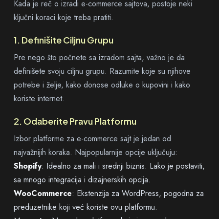
Kada je reč o izradi e-commerce sajtova, postoje neki
ključni koraci koje treba pratiti.
1. Definišite Ciljnu Grupu
Pre nego što počnete sa izradom sajta, važno je da
definišete svoju ciljnu grupu. Razumite koje su njihove
potrebe i želje, kako donose odluke o kupovini i kako
koriste internet.
2. Odaberite Pravu Platformu
Izbor platforme za e-commerce sajt je jedan od
najvažnijih koraka. Najpopularnije opcije uključuju:
Shopify
: Idealno za mali i srednji biznis. Lako je postaviti,
sa mnogo integracija i dizajnerskih opcija.
WooCommerce
: Ekstenzija za WordPress, pogodna za
preduzetnike koji već koriste ovu platformu.