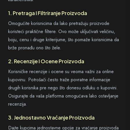
1. Pretraga I Filtriranje Proizvoda
Omogućite korisnicima da lako pretražuju proizvode
koristeći praktične filtere. Ovo može uključivati veličinu,
boju, cenu i druge kriterijume, što pomaže korisnicima da
brže pronađu ono što žele.
2. Recenzije I Ocene Proizvoda
Korisničke recenzije i ocene su veoma važni za online
kupovinu. Potrošači često traže povratne informacije
drugih korisnika pre nego što donesu odluku o kupovini.
Osigurajte da vaša platforma omogućava lako ostavljanje
recenzija.
3. Jednostavno Vraćanje Proizvoda
Dajte kupcima jednostavne opcije za vraćanje proizvoda