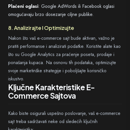
Plaćeni oglasi
: Google AdWords ili Facebook oglasi
omogućavaju brzo dosezanje ciljne publike.
8. Analizirajte I Optimizujte
Nakon što vaš e-commerce sajt bude aktivan, važno je
pratiti performanse i analizirati podatke. Koristite alate kao
što su Google Analytics za praćenje poseta, prodaje i
ponašanja kupaca. Na osnovu tih podataka, optimizujte
svoje marketinške strategije i poboljšajte korisničko
iskustvo.
Ključne Karakteristike E-
Commerce Sajtova
Kako biste osigurali uspešno poslovanje, vaš e-commerce
sajt treba sadržavati neke od sledećih ključnih
karakteristika: