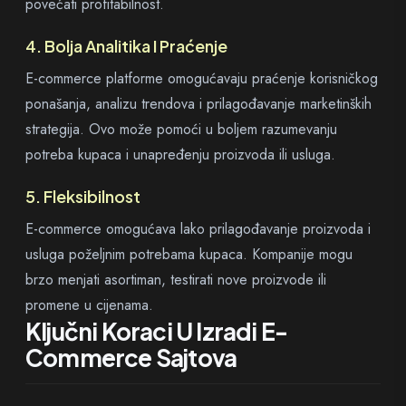
povećati profitabilnost.
4. Bolja Analitika I Praćenje
E-commerce platforme omogućavaju praćenje korisničkog
ponašanja, analizu trendova i prilagođavanje marketinških
strategija. Ovo može pomoći u boljem razumevanju
potreba kupaca i unapređenju proizvoda ili usluga.
5. Fleksibilnost
E-commerce omogućava lako prilagođavanje proizvoda i
usluga poželjnim potrebama kupaca. Kompanije mogu
brzo menjati asortiman, testirati nove proizvode ili
promene u cijenama.
Ključni Koraci U Izradi E-
Commerce Sajtova