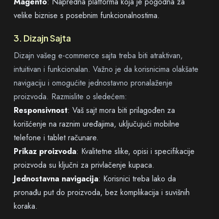
Magento
: Napredna platforma koja je pogodna za
velike biznise s posebnim funkcionalnostima.
3. Dizajn Sajta
Dizajn vašeg e-commerce sajta treba biti atraktivan,
intuitivan i funkcionalan. Važno je da korisnicima olakšate
navigaciju i omogućite jednostavno pronalaženje
proizvoda. Razmislite o sledećem:
Responsivnost
: Vaš sajt mora biti prilagođen za
korišćenje na raznim uređajima, uključujući mobilne
telefone i tablet računare.
Prikaz proizvoda
: Kvalitetne slike, opisi i specifikacije
proizvoda su ključni za privlačenje kupaca.
Jednostavna navigacija
: Korisnici treba lako da
pronađu put do proizvoda, bez komplikacija i suvišnih
koraka.