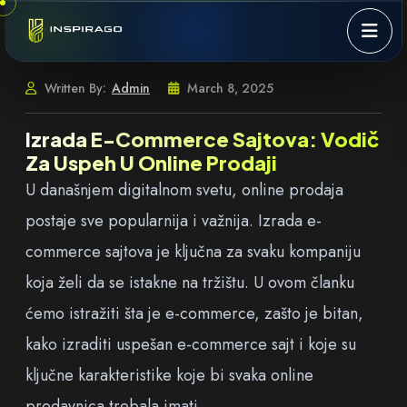
Skip to content
Written By:
Admin
March 8, 2025
Izrada E-Commerce Sajtova: Vodič
Za Uspeh U Online Prodaji
U današnjem digitalnom svetu, online prodaja
postaje sve popularnija i važnija. Izrada e-
commerce sajtova je ključna za svaku kompaniju
koja želi da se istakne na tržištu. U ovom članku
ćemo istražiti šta je e-commerce, zašto je bitan,
kako izraditi uspešan e-commerce sajt i koje su
ključne karakteristike koje bi svaka online
prodavnica trebala imati.