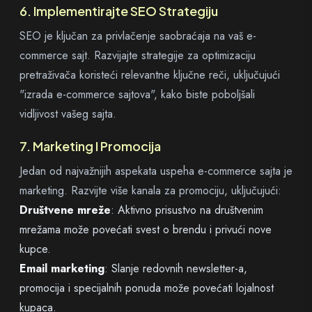
6. Implementirajte SEO Strategiju
SEO je ključan za privlačenje saobraćaja na vaš e-
commerce sajt. Razvijajte strategije za optimizaciju
pretraživača koristeći relevantne ključne reči, uključujući
"izrada e-commerce sajtova", kako biste poboljšali
vidljivost vašeg sajta.
7. Marketing I Promocija
Jedan od najvažnijih aspekata uspeha e-commerce sajta je
marketing. Razvijte više kanala za promociju, uključujući:
Društvene mreže
: Aktivno prisustvo na društvenim
mrežama može povećati svest o brendu i privući nove
kupce.
Email marketing
: Slanje redovnih newsletter-a,
promocija i specijalnih ponuda može povećati lojalnost
kupaca.