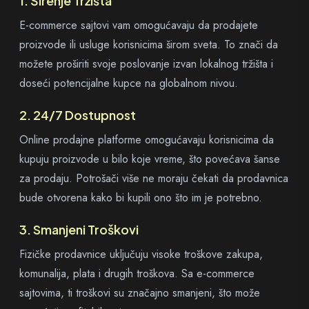
1. Širenje Tržišta
E-commerce sajtovi vam omogućavaju da prodajete
proizvode ili usluge korisnicima širom sveta. To znači da
možete proširiti svoje poslovanje izvan lokalnog tržišta i
doseći potencijalne kupce na globalnom nivou.
2. 24/7 Dostupnost
Online prodajne platforme omogućavaju korisnicima da
kupuju proizvode u bilo koje vreme, što povećava šanse
za prodaju. Potrošači više ne moraju čekati da prodavnica
bude otvorena kako bi kupili ono što im je potrebno.
3. Smanjeni Troškovi
Fizičke prodavnice uključuju visoke troškove zakupa,
komunalija, plata i drugih troškova. Sa e-commerce
sajtovima, ti troškovi su značajno smanjeni, što može