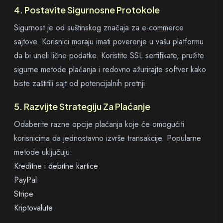
4. Postavite Sigurnosne Protokole
Sigurnost je od suštinskog značaja za e-commerce
sajtove. Korisnici moraju imati poverenje u vašu platformu
da bi uneli lične podatke. Koristite SSL sertifikate, pružite
sigurne metode plaćanja i redovno ažurirajte softver kako
biste zaštitili sajt od potencijalnih pretnji.
5. Razvijte Strategiju Za Plaćanje
Odaberite razne opcije plaćanja koje će omogućiti
korisnicima da jednostavno izvrše transakcije. Popularne
metode uključuju:
Kreditne i debitne kartice
PayPal
Stripe
Kriptovalute