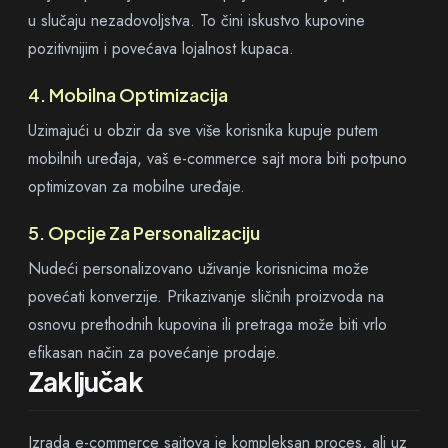
u slučaju nezadovoljstva. To čini iskustvo kupovine
pozitivnijim i povećava lojalnost kupaca.
4. Mobilna Optimizacija
Uzimajući u obzir da sve više korisnika kupuje putem
mobilnih uređaja, vaš e-commerce sajt mora biti potpuno
optimizovan za mobilne uređaje.
5. Opcije Za Personalizaciju
Nudeći personalizovano uživanje korisnicima može
povećati konverzije. Prikazivanje sličnih proizvoda na
osnovu prethodnih kupovina ili pretraga može biti vrlo
efikasan način za povećanje prodaje.
Zaključak
Izrada e-commerce sajtova je kompleksan proces, ali uz