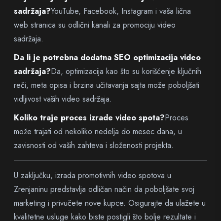
sadržaja?
YouTube, Facebook, Instagram i vaša lična
web stranica su odlični kanali za promociju video
sadržaja.
Da li je potrebna dodatna SEO optimizacija video
sadržaja?
Da, optimizacija kao što su korišćenje ključnih
reči, meta opisa i brzina učitavanja sajta može poboljšati
vidljivost vaših video sadržaja.
Koliko traje proces izrade video spota?
Proces
može trajati od nekoliko nedelja do mesec dana, u
zavisnosti od vaših zahteva i složenosti projekta.
U zaključku, izrada promotivnih video spotova u
Zrenjaninu predstavlja odličan način da poboljšate svoj
marketing i privučete nove kupce. Osigurajte da ulažete u
kvalitetne usluge kako biste postigli što bolje rezultate i