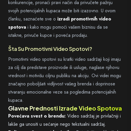
konkurencije, pronaći pravi način da privučete pažnju
svojih potencijalnih kupaca može biti izazovno. U ovom
članku, saznaćete sve o
izradi promotivnih video
spotova
i kako mogu pomoći vašem biznisu da se
istakne, privuče kupce i poveća prodaju.
Šta Su Promotivni Video Spotovi?
Promotivni video spotovi su kratki video sadržaji koji imaju
za cilj da predstave proizvode ili usluge, naglase njihovu
vrednost i motivišu ciljnu publiku na akciju. Ovi videi mogu
značajno poboljšati vidljivost vašeg brenda i doprinose
stvaranju emocionalne veze sa pogledima potencijalnih
kupaca.
Glavne Prednosti Izrade Video Spotova
Povećava svest o brendu:
Video sadržaj je privlačniji i
lakše ga unositi u sećanje nego tekstualni sadržaj.