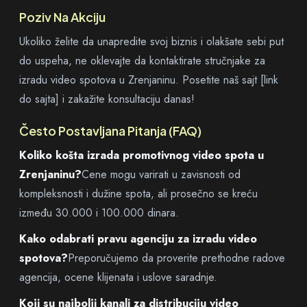
Poziv Na Akciju
Ukoliko želite da unapredite svoj biznis i olakšate sebi put
do uspeha, ne oklevajte da kontaktirate stručnjake za
izradu video spotova u Zrenjaninu. Posetite naš sajt [link
do sajta] i zakažite konsultaciju danas!
Često Postavljana Pitanja (FAQ)
Koliko košta izrada promotivnog video spota u
Zrenjaninu?
Cene mogu varirati u zavisnosti od
kompleksnosti i dužine spota, ali prosečno se kreću
između 30.000 i 100.000 dinara.
Kako odabrati pravu agenciju za izradu video
spotova?
Preporučujemo da proverite prethodne radove
agencija, ocene klijenata i uslove saradnje.
Koji su najbolji kanali za distribuciju video