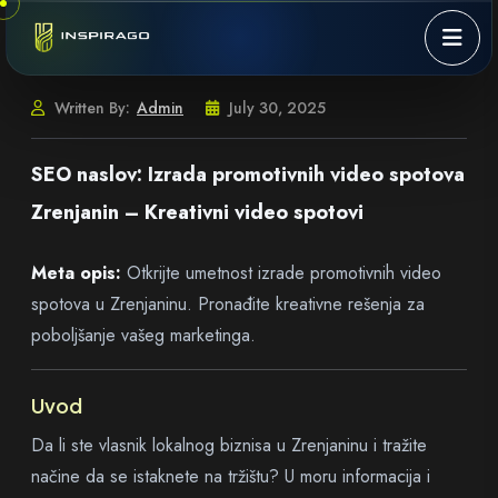
Skip to content
Written By:
Admin
July 30, 2025
SEO naslov: Izrada promotivnih video spotova
Zrenjanin – Kreativni video spotovi
Meta opis:
Otkrijte umetnost izrade promotivnih video
spotova u Zrenjaninu. Pronađite kreativne rešenja za
poboljšanje vašeg marketinga.
Uvod
Da li ste vlasnik lokalnog biznisa u Zrenjaninu i tražite
načine da se istaknete na tržištu? U moru informacija i