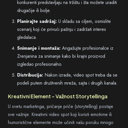
konkurenti predstavljaju na tržištu i šta možete uraditi
drugačije ili bolje.
Planirajte sadržaj:
U skladu sa ciljem, osmislite
scenarij koji će privući pažnju i zadržati interes
gledalaca.
Snimanje i montaža:
Angažujte profesionalce iz
Zrenjanina za snimanje kako bi krajni proizvod
izgledao profesionalno.
Distribucija:
Nakon izrade, video spot treba da se
podeli putem društvenih mreža, sajta i drugih kanala.
Kreativni Element – Važnost Storytellinga
U svetu marketinga, pričanje priče (storytelling) postaje
sve važnije. Kreativni video spot koji koristi emotivne ili
humoristične elemente može učiniti vašu poruku mnogo