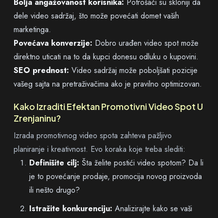
Bolja angažovanost korisnika:
Potrošači su skloniji da
dele video sadržaj, što može povećati domet vaših
marketinga.
Povećava konverzije:
Dobro urađen video spot može
direktno uticati na to da kupci donesu odluku o kupovini.
SEO prednost:
Video sadržaj može poboljšati pozicije
vašeg sajta na pretraživačima ako je pravilno optimizovan.
Kako Izraditi Efektan Promotivni Video Spot U
Zrenjaninu?
Izrada promotivnog video spota zahteva pažljivo
planiranje i kreativnost. Evo koraka koje treba slediti:
Definišite cilj:
Šta želite postići video spotom? Da li
je to povećanje prodaje, promocija novog proizvoda
ili nešto drugo?
Istražite konkurenciju:
Analizirajte kako se vaši