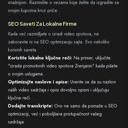
snažnijom. Razmislite o vezama koje želite da izgradite sa
svojim kupcima kroz priče.
SEO Saveti Za Lokalne Firme
Kada već razmišljate o izradi video spotova, ne
zaboravite ni na SEO optimizaciju sajta. Evo nekoliko
korisnih saveta:
Koristite lokalne ključne reči:
Na primer, uključite
"izrada promotivnih video spotova Zrenjanin" kada pišete
o svojim uslugama.
Optimizujte naslove i opise:
Uverite se da su naslovi
vaših video sadržaja i opisi dovoljno opisni i uključuju
ključne reči.
Dodajte transkripte:
Ovo ne samo da pomaže u SEO
optimizaciji, već i poboljšava pristupačnost vašeg
sadržaja.