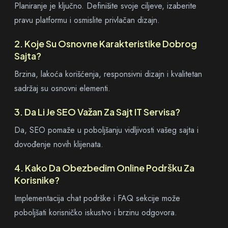
Planiranje je ključno. Definišite svoje ciljeve, izaberite
pravu platformu i osmislite privlačan dizajn.
2. Koje Su Osnovne Karakteristike Dobrog
Sajta?
Brzina, lakoća korišćenja, responsivni dizajn i kvalitetan
sadržaj su osnovni elementi.
3. Da Li Je SEO Važan Za Sajt IT Servisa?
Da, SEO pomaže u poboljšanju vidljivosti vašeg sajta i
dovođenje novih klijenata.
4. Kako Da Obezbedim Online Podršku Za
Korisnike?
Implementacija chat podrške i FAQ sekcije može
poboljšati korisničko iskustvo i brzinu odgovora.