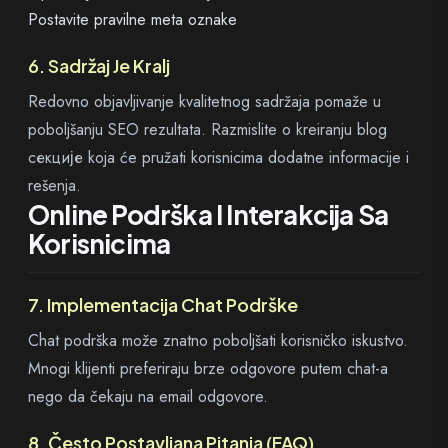
Postavite pravilne meta oznake
6. Sadržaj Je Kralj
Redovno objavljivanje kvalitetnog sadržaja pomaže u
poboljšanju SEO rezultata. Razmislite o kreiranju blog
секције koja će pružati korisnicima dodatne informacije i
rešenja.
Online Podrška I Interakcija Sa
Korisnicima
7. Implementacija Chat Podrške
Chat podrška može znatno poboljšati korisničko iskustvo.
Mnogi klijenti preferiraju brze odgovore putem chat-a
nego da čekaju na email odgovore.
8. Često Postavljana Pitanja (FAQ)