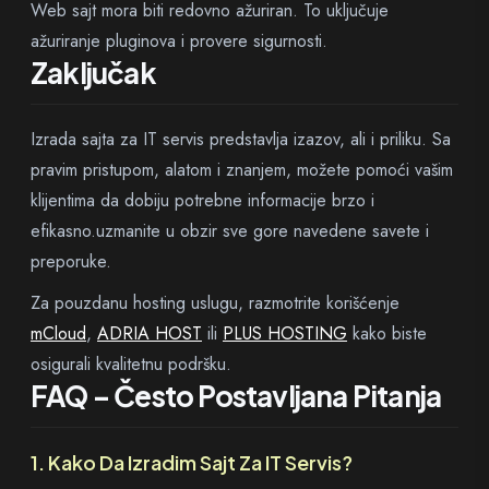
Web sajt mora biti redovno ažuriran. To uključuje
ažuriranje pluginova i provere sigurnosti.
Zaključak
Izrada sajta za IT servis predstavlja izazov, ali i priliku. Sa
pravim pristupom, alatom i znanjem, možete pomoći vašim
klijentima da dobiju potrebne informacije brzo i
efikasno.uzmanite u obzir sve gore navedene savete i
preporuke.
Za pouzdanu hosting uslugu, razmotrite korišćenje
mCloud
,
ADRIA HOST
ili
PLUS HOSTING
kako biste
osigurali kvalitetnu podršku.
FAQ – Često Postavljana Pitanja
1. Kako Da Izradim Sajt Za IT Servis?