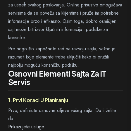
za uspeh svakog poslovanja. Online prisustvo omogućava
servisima da se povežu sa klijentima i pruže im potrebne
informacije brzo i efikasno. Osim toga, dobro osmišljen
sajt može biti izvor ključnih informacija i podrške za
korisnike.
Pre nego što započnete rad na razvoju sajta, važno je
razumeti koje elemente treba uključiti kako bi pružili
najbolju moguću korisničku podršku.
Osnovni Elementi Sajta Za IT
Servis
1. Prvi Koraci U Planiranju
Prvo, definisite osnovne ciljeve vašeg sajta. Da li želite
da:
Prikazujete usluge