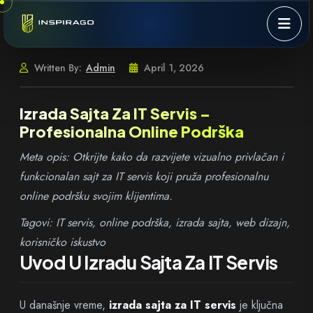
Skip to content
Written By:
Admin
April 1, 2026
Izrada Sajta Za IT Servis –
Profesionalna Online Podrška
Meta opis: Otkrijte kako da razvijete vizualno privlačan i
funkcionalan sajt za IT servis koji pruža profesionalnu
online podršku svojim klijentima.
Tagovi: IT servis, online podrška, izrada sajta, web dizajn,
korisničko iskustvo
Uvod U Izradu Sajta Za IT Servis
U današnje vreme,
izrada sajta za IT servis
je ključna