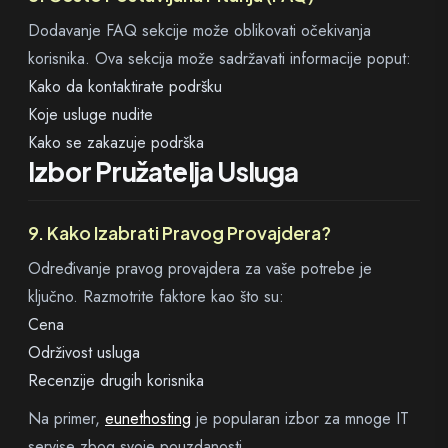
Dodavanje FAQ sekcije može oblikovati očekivanja
korisnika. Ova sekcija može sadržavati informacije poput:
Kako da kontaktirate podršku
Koje usluge nudite
Kako se zakazuje podrška
Izbor Pružatelja Usluga
9. Kako Izabrati Pravog Provajdera?
Određivanje pravog provajdera za vaše potrebe je
ključno. Razmotrite faktore kao što su:
Cena
Održivost usluga
Recenzije drugih korisnika
Na primer,
eunethosting
je popularan izbor za mnoge IT
servise zbog svoje pouzdanosti.