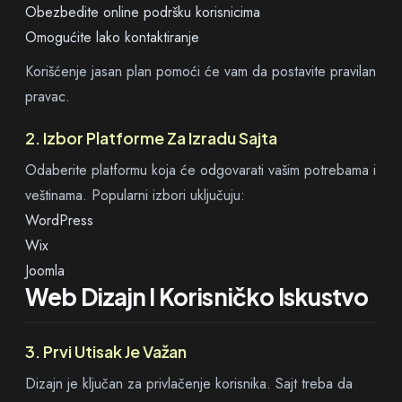
Obezbedite online podršku korisnicima
Omogućite lako kontaktiranje
Korišćenje jasan plan pomoći će vam da postavite pravilan
pravac.
2. Izbor Platforme Za Izradu Sajta
Odaberite platformu koja će odgovarati vašim potrebama i
veštinama. Popularni izbori uključuju:
WordPress
Wix
Joomla
Web Dizajn I Korisničko Iskustvo
3. Prvi Utisak Je Važan
Dizajn je ključan za privlačenje korisnika. Sajt treba da