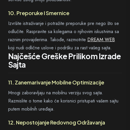
10. Preporuke I Smernice
Izvršite istraživanje i potražite preporuke pre nego što se
odlučite. Raspravite sa kolegama o njihovim iskustvima sa
raznim provajderima. Takođe, razmotrite
DREAM WEB
koji nudi odlične uslove i podršku za rast vašeg sajta.
Najčešće Greške Prilikom Izrade
Sajta
11. Zanemarivanje Mobilne Optimizacije
Mnogi zaboravljaju na mobilnu verziju svog sajta.
Razmislite o tome kako će korisnici pristupati vašem sajtu
putem mobilnih uređaja.
12. Nepostojanje Redovnog Održavanja