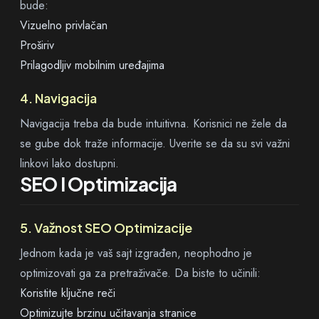
bude:
Vizuelno privlačan
Proširiv
Prilagodljiv mobilnim uređajima
4. Navigacija
Navigacija treba da bude intuitivna. Korisnici ne žele da
se gube dok traže informacije. Uverite se da su svi važni
linkovi lako dostupni.
SEO I Optimizacija
5. Važnost SEO Optimizacije
Jednom kada je vaš sajt izgrađen, neophodno je
optimizovati ga za pretraživače. Da biste to učinili:
Koristite ključne reči
Optimizujte brzinu učitavanja stranice