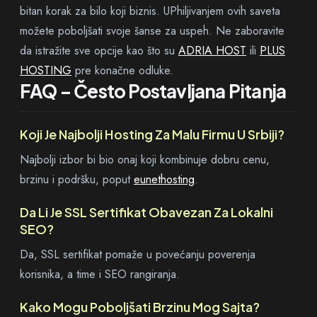
bitan korak za bilo koji biznis. UPhiljivanjem ovih saveta
možete poboljšati svoje šanse za uspeh. Ne zaboravite
da istražite sve opcije kao što su
ADRIA HOST
ili
PLUS
HOSTING
pre konačne odluke.
FAQ – Često Postavljana Pitanja
Koji Je Najbolji Hosting Za Malu Firmu U Srbiji?
Najbolji izbor bi bio onaj koji kombinuje dobru cenu,
brzinu i podršku, poput
eunethosting
.
Da Li Je SSL Sertifikat Obavezan Za Lokalni
SEO?
Da, SSL sertifikat pomaže u povećanju poverenja
korisnika, a time i SEO rangiranja.
Kako Mogu Poboljšati Brzinu Mog Sajta?