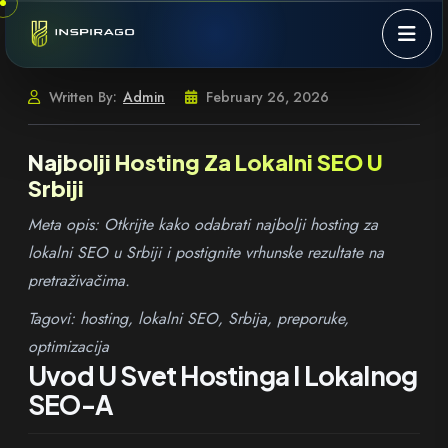
Skip to content
Written By:
Admin
February 26, 2026
Najbolji Hosting Za Lokalni SEO U
Srbiji
Meta opis: Otkrijte kako odabrati najbolji hosting za
lokalni SEO u Srbiji i postignite vrhunske rezultate na
pretraživačima.
Tagovi: hosting, lokalni SEO, Srbija, preporuke,
optimizacija
Uvod U Svet Hostinga I Lokalnog
SEO-A