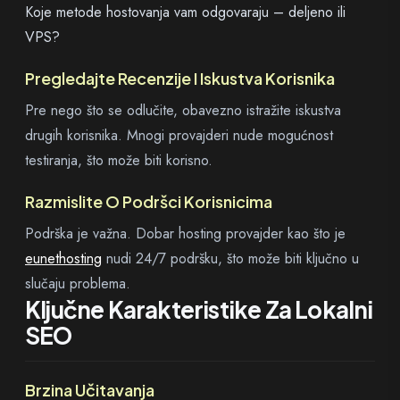
Koje metode hostovanja vam odgovaraju – deljeno ili
VPS?
Pregledajte Recenzije I Iskustva Korisnika
Pre nego što se odlučite, obavezno istražite iskustva
drugih korisnika. Mnogi provajderi nude mogućnost
testiranja, što može biti korisno.
Razmislite O Podršci Korisnicima
Podrška je važna. Dobar hosting provajder kao što je
eunethosting
nudi 24/7 podršku, što može biti ključno u
slučaju problema.
Ključne Karakteristike Za Lokalni
SEO
Brzina Učitavanja