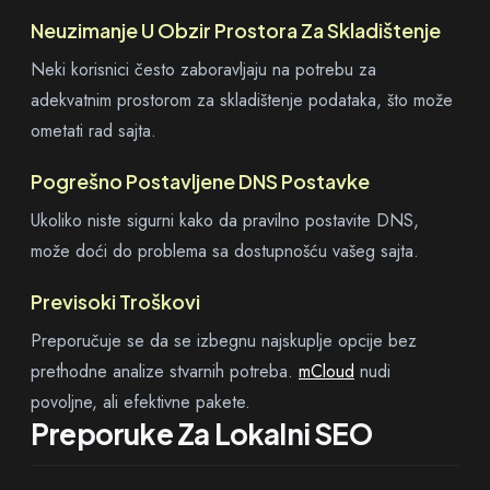
Neuzimanje U Obzir Prostora Za Skladištenje
Neki korisnici često zaboravljaju na potrebu za
adekvatnim prostorom za skladištenje podataka, što može
ometati rad sajta.
Pogrešno Postavljene DNS Postavke
Ukoliko niste sigurni kako da pravilno postavite DNS,
može doći do problema sa dostupnošću vašeg sajta.
Previsoki Troškovi
Preporučuje se da se izbegnu najskuplje opcije bez
prethodne analize stvarnih potreba.
mCloud
nudi
povoljne, ali efektivne pakete.
Preporuke Za Lokalni SEO