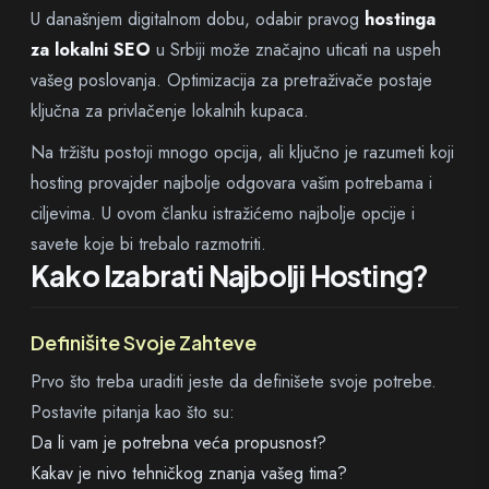
U današnjem digitalnom dobu, odabir pravog
hostinga
za lokalni SEO
u Srbiji može značajno uticati na uspeh
vašeg poslovanja. Optimizacija za pretraživače postaje
ključna za privlačenje lokalnih kupaca.
Na tržištu postoji mnogo opcija, ali ključno je razumeti koji
hosting provajder najbolje odgovara vašim potrebama i
ciljevima. U ovom članku istražićemo najbolje opcije i
savete koje bi trebalo razmotriti.
Kako Izabrati Najbolji Hosting?
Definišite Svoje Zahteve
Prvo što treba uraditi jeste da definišete svoje potrebe.
Postavite pitanja kao što su:
Da li vam je potrebna veća propusnost?
Kakav je nivo tehničkog znanja vašeg tima?