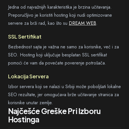
Jedna od najvažnijih karakteristika je brzina učitavanja.
Preporučljivo je koristiti hosting koji nudi optimizovane
servere za brži rad, kao što su
DREAM WEB
.
SSL Sertifikat
Bezbednost sajta je važna ne samo za korisnike, već i za
SEO. Hosting koji uključuje besplatan SSL sertifikat
pomoći će vam da povećate poverenje potrošača.
Lokacija Servera
Izbor servera koji se nalazi u Srbiji može poboljšati lokalne
SEO rezultate, jer omogućava brže učitavanje stranica za
korisnike unutar zemlje.
Najčešće Greške Pri Izboru
Hostinga